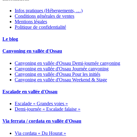
Infos pratiques (Hébergements, …)
Conditions générales de ventes
Mentions légales
Politique de confidentialité
Le blog
Canyoning en vallée d'Ossau
Canyoning en vallée d'Ossau Demi-journée canyoning
Canyoning en vallée d'Ossau Journée canyoning
Canyoning en vallée d'Ossau Pour les initiés
Canyoning en vallée d'Ossau Weekend & Stage
Escalade en vallée d'Ossau
Escalade « Grandes voies »
Demi-journée « Escalade falaise »
Via ferrata / cordata en vallée d'Ossau
Via cordata « Du Hourat »