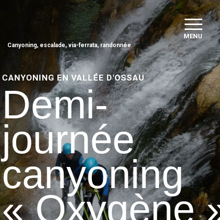
MENU
Canyoning, escalade, via-ferrata, randonnée
CANYONING EN VALLÉE D'OSSAU
Demi-
journée
canyoning
« Oxygène 